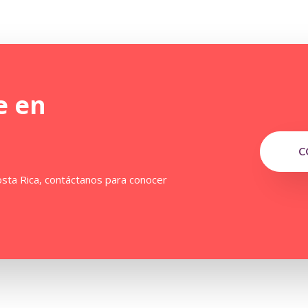
e en
C
sta Rica, contáctanos para conocer