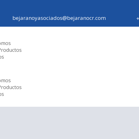
bejaranoyasociados@bejaranocr.com
omos
Productos
os
omos
Productos
os