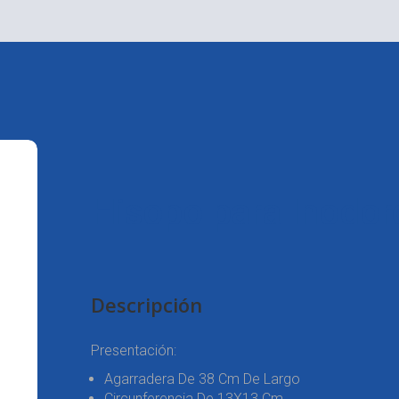
Hisopo para Inodor
Descripción
Presentación:
Agarradera De 38 Cm De Largo
Circunferencia De 13X13 Cm