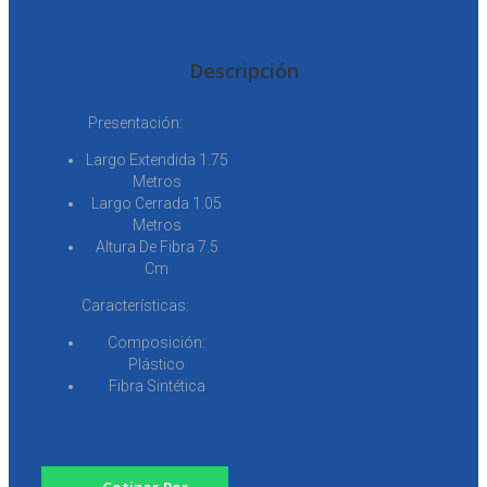
Descripción
Presentación:
Largo Extendida 1.75
Metros
Largo Cerrada 1.05
Metros
Altura De Fibra 7.5
Cm
Características:
Composición:
Plástico
Fibra Sintética