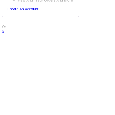
View And Track Orders And More
Create An Account
Or
X