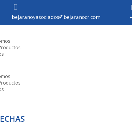
bejaranoyasociados@bejaranocr.com
omos
Productos
os
omos
Productos
os
MECHAS